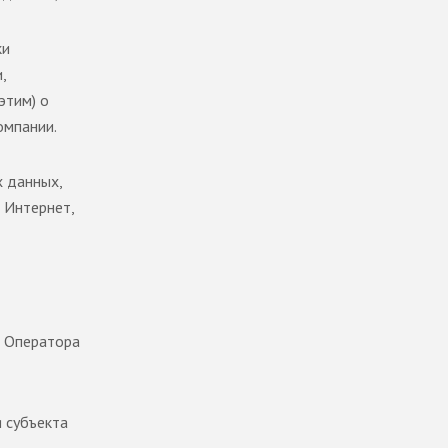
ки
,
этим) о
омпании.
х данных,
 Интернет,
в Оператора
 субъекта