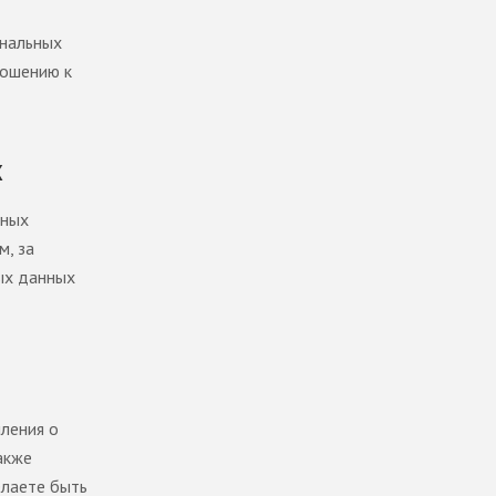
ональных
ношению к
Х
нных
м, за
ых данных
ления о
акже
елаете быть