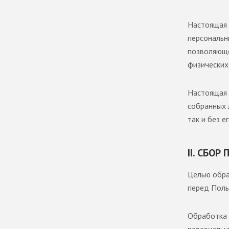
Настоящая 
персональн
позволяюще
физических
Настоящая 
собранных 
так и без е
II. СБО
Целью обра
перед Поль
Обработка 
персональн