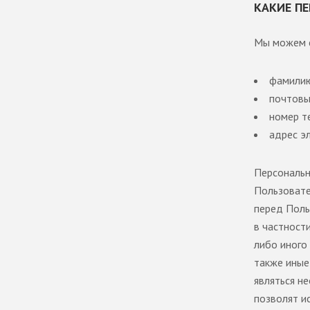
КАКИЕ П
Мы можем с
фамилию
почтовы
номер т
адрес э
Персональн
Пользовате
перед Поль
в частност
либо иного
также иные
являться н
позволят и