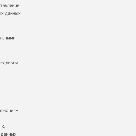
ставление,
ых данных.
альными
ведливой
номочиям
ых,
 данных;