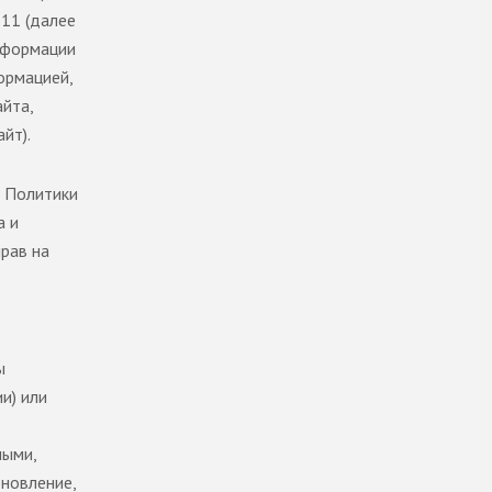
.11 (далее
нформации
ормацией,
айта,
йт).
 Политики
а и
рав на
ы
и) или
в
ными,
бновление,