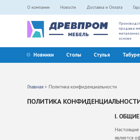
О компании
Новости
Доставка и Оплата
Гар
Производст
продажа ме
металличес
основе
Новинки
Столы
Стулья
Табур
Главная
>
Политика конфиденциальности
ПОЛИТИКА КОНФИДЕНЦИАЛЬНОСТ
I. ОБЩИ
Настоящие 
является о