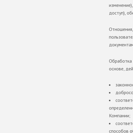
изменение),
доступ), о
Отношения,
пользовате
документам
Обработка 
основе, де
законно
добросо
соответ
определенн
Компании;
соответ
способов о