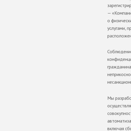
зарегистрир
— «Компани
о физическ
услугами, п
расположе
Соблюдение
конфиденци
гражданина
неприкосно
несанкцион
Мы разрабо
осуществля
совокупнос
автоматиза
включая сбо