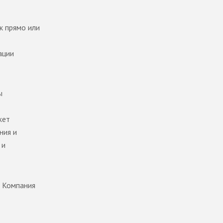
к прямо или
ации
ы
жет
ния и
 и
 Компания