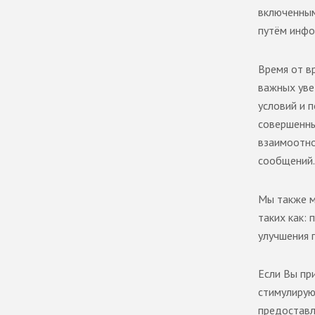
включенным
путём инфо
Время от в
важных уве
условий и 
совершенны
взаимоотно
сообщений.
Мы также м
таких как:
улучшения 
Если Вы пр
стимулирую
предоставл