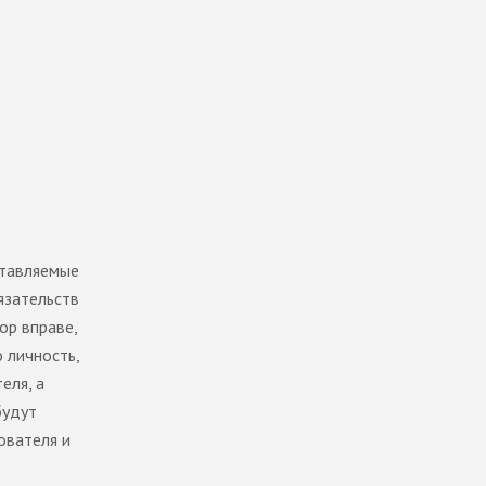
ставляемые
язательств
ор вправе,
 личность,
еля, а
будут
ователя и