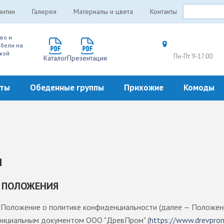
антии
Галерея
Материалы и цвета
Контакты
во и
бели на
кой
Пн-Пт 9-17:00
Каталог
Презентация
еты
Обеденные группы
Прихожие
Комоды
И
Е ПОЛОЖЕНИЯ
Положение о политике конфиденциальности (далее — Положен
фициальным документом ООО "ДревПром" (
https://www.drevpro