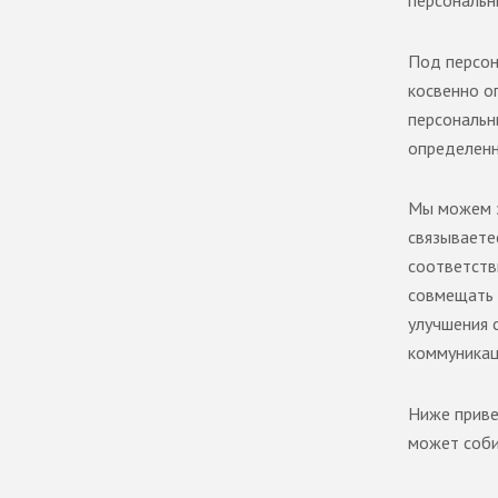
Под персон
косвенно о
персональн
определенно
Мы можем з
связываете
соответств
совмещать 
улучшения 
коммуникац
Ниже приве
может соби