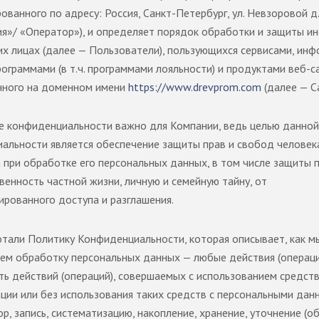
ованного по адресу: Россия, Санкт-Петербург, ул. Невзоровой д
я»/ «Оператор»), и определяет порядок обработки и защиты и
их лицах (далее — Пользователи), пользующихся сервисами, инф
рограммами (в т.ч. программами лояльности) и продуктами веб-с
нного на доменном имени
https://www.drevprom.com
(далее — Са
 конфиденциальности важно для Компании, ведь целью данной
альности является обеспечение защиты прав и свобод человек
 при обработке его персональных данных, в том числе защиты п
венность частной жизни, личную и семейную тайну, от
ированного доступа и разглашения.
тали Политику Конфиденциальности, которая описывает, как м
ем обработку персональных данных — любые действия (операци
ть действий (операций), совершаемых с использованием средст
ции или без использования таких средств с персональными дан
р, запись, систематизацию, накопление, хранение, уточнение (о