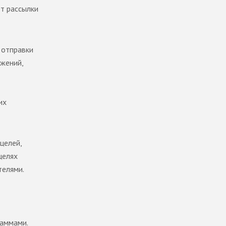
от рассылки
 отправки
жений,
их
целей,
целях
телями.
раммами.