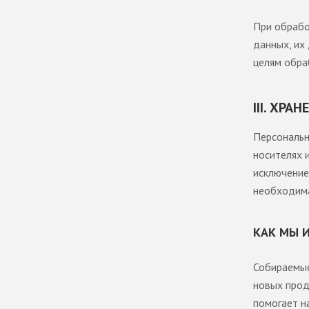
При обрабо
данных, их
целям обра
III. ХР
Персональн
носителях 
исключение
необходима
КАК МЫ 
Собираемые
новых прод
помогает н