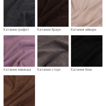
Катания графит
Катания браун
Катания айвори
Катания лаванда
Катания стоун
Катания блэк