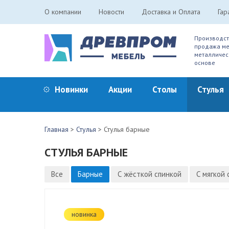
О компании
Новости
Доставка и Оплата
Гар
Производст
продажа ме
металличес
основе
Новинки
Акции
Столы
Стулья
Главная
>
Стулья
>
Стулья барные
СТУЛЬЯ БАРНЫЕ
Все
Барные
С жёсткой спинкой
С мягкой 
новинка