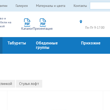
антии
Галерея
Материалы и цвета
Контакты
во и
бели на
кой
Пн-Пт 9-17:00
Каталог
Презентация
Табуреты
Обеденные
Прихожие
группы
спинкой
Стулья лофт